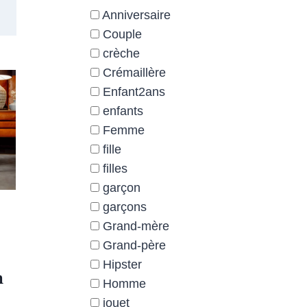
Anniversaire
Couple
crèche
Crémaillère
Enfant2ans
enfants
Femme
fille
filles
garçon
garçons
Grand-mère
Grand-père
Hipster
n
Homme
jouet