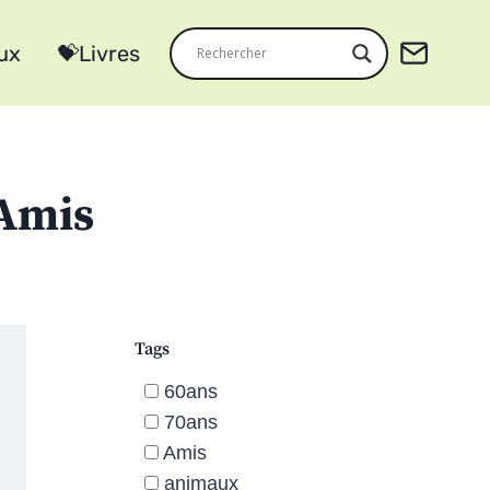
ux
💝Livres
 Amis
Tags
60ans
70ans
Amis
animaux