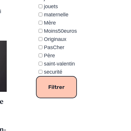
jouets
i
maternelle
Mère
Moins50euros
Originaux
PasCher
Père
saint-valentin
securité
e
n-